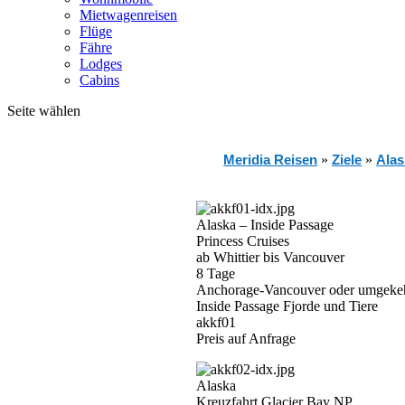
Mietwagenreisen
Flüge
Fähre
Lodges
Cabins
Seite wählen
Meridia Reisen
»
Ziele
»
Alas
Alaska – Inside Passage
Princess Cruises
ab Whittier bis Vancouver
8 Tage
Anchorage-Vancouver oder umgeke
Inside Passage Fjorde und Tiere
akkf01
Preis auf Anfrage
Alaska
Kreuzfahrt Glacier Bay NP