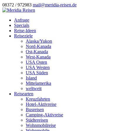
08372 / 972983
mail@meridia-reisen.de
Anfrage
Specials
Reise-Ideen
Reiseziele
Alaska/Yukon
Nord-Kanada
Ost-Kanada
West-Kanada
USA Osten
USA Westen
USA Süden
Island
Mittelamerika
weltweit
Reisearten
Kreuzfahrten
Hotel-Aktivreise
Busreisen
Camping-Aktivreise
Städtereisen
Wohnmobilreise
Wohnmobile