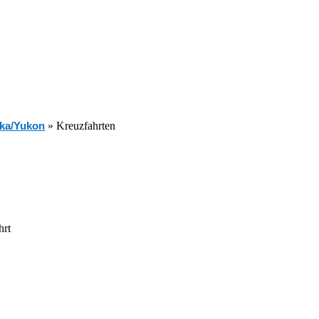
ka/Yukon
»
Kreuzfahrten
hrt