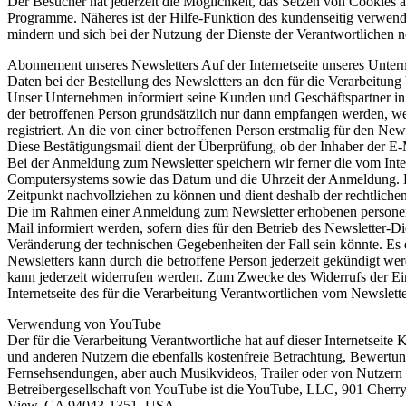
Der Besucher hat jederzeit die Möglichkeit, das Setzen von Cookies 
Programme. Näheres ist der Hilfe-Funktion des kundenseitig verwend
mindern und sich bei der Nutzung der Dienste der Verantwortlichen 
Abonnement unseres Newsletters Auf der Internetseite unseres Unte
Daten bei der Bestellung des Newsletters an den für die Verarbeitung
Unser Unternehmen informiert seine Kunden und Geschäftspartner i
der betroffenen Person grundsätzlich nur dann empfangen werden, wenn
registriert. An die von einer betroffenen Person erstmalig für den N
Diese Bestätigungsmail dient der Überprüfung, ob der Inhaber der E-M
Bei der Anmeldung zum Newsletter speichern wir ferner die vom Int
Computersystems sowie das Datum und die Uhrzeit der Anmeldung. Die
Zeitpunkt nachvollziehen zu können und dient deshalb der rechtliche
Die im Rahmen einer Anmeldung zum Newsletter erhobenen personenb
Mail informiert werden, sofern dies für den Betrieb des Newsletter-D
Veränderung der technischen Gegebenheiten der Fall sein könnte. E
Newsletters kann durch die betroffene Person jederzeit gekündigt wer
kann jederzeit widerrufen werden. Zum Zwecke des Widerrufs der Einwi
Internetseite des für die Verarbeitung Verantwortlichen vom Newslett
Verwendung von YouTube
Der für die Verarbeitung Verantwortliche hat auf dieser Internetseit
und anderen Nutzern die ebenfalls kostenfreie Betrachtung, Bewertu
Fernsehsendungen, aber auch Musikvideos, Trailer oder von Nutzern se
Betreibergesellschaft von YouTube ist die YouTube, LLC, 901 Cherr
View, CA 94043-1351, USA.