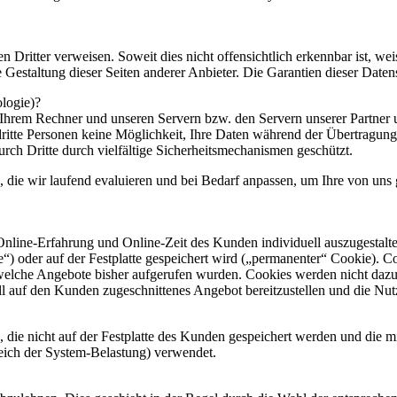
en Dritter verweisen. Soweit dies nicht offensichtlich erkennbar ist, we
ie Gestaltung dieser Seiten anderer Anbieter. Die Garantien dieser Daten
logie)?
hrem Rechner und unseren Servern bzw. den Servern unserer Partner u
dritte Personen keine Möglichkeit, Ihre Daten während der Übertragun
urch Dritte durch vielfältige Sicherheitsmechanismen geschützt.
die wir laufend evaluieren und bei Bedarf anpassen, um Ihre von uns 
nline-Erfahrung und Online-Zeit des Kunden individuell auszugestalten
) oder auf der Festplatte gespeichert wird („permanenter“ Cookie). Co
welche Angebote bisher aufgerufen wurden. Cookies werden nicht dazu
l auf den Kunden zugeschnittenes Angebot bereitzustellen und die Nut
 die nicht auf der Festplatte des Kunden gespeichert werden und die 
eich der System-Belastung) verwendet.