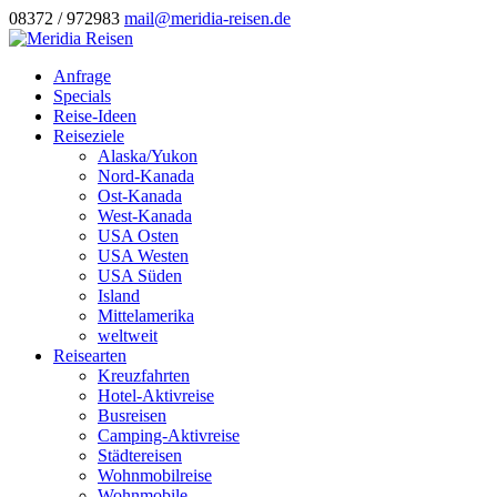
08372 / 972983
mail@meridia-reisen.de
Anfrage
Specials
Reise-Ideen
Reiseziele
Alaska/Yukon
Nord-Kanada
Ost-Kanada
West-Kanada
USA Osten
USA Westen
USA Süden
Island
Mittelamerika
weltweit
Reisearten
Kreuzfahrten
Hotel-Aktivreise
Busreisen
Camping-Aktivreise
Städtereisen
Wohnmobilreise
Wohnmobile