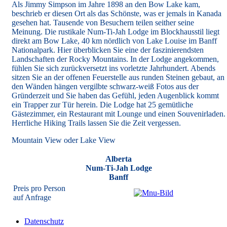
Als Jimmy Simpson im Jahre 1898 an den Bow Lake kam,
beschrieb er diesen Ort als das Schönste, was er jemals in Kanada
gesehen hat. Tausende von Besuchern teilen seither seine
Meinung. Die rustikale Num-Ti-Jah Lodge im Blockhausstil liegt
direkt am Bow Lake, 40 km nördlich von Lake Louise im Banff
Nationalpark. Hier überblicken Sie eine der faszinierendsten
Landschaften der Rocky Mountains. In der Lodge angekommen,
fühlen Sie sich zurückversetzt ins vorletzte Jahrhundert. Abends
sitzen Sie an der offenen Feuerstelle aus runden Steinen gebaut, an
den Wänden hängen vergilbte schwarz-weiß Fotos aus der
Gründerzeit und Sie haben das Gefühl, jeden Augenblick kommt
ein Trapper zur Tür herein. Die Lodge hat 25 gemütliche
Gästezimmer, ein Restaurant mit Lounge und einen Souvenirladen.
Herrliche Hiking Trails lassen Sie die Zeit vergessen.
Mountain View oder Lake View
Alberta
Num-Ti-Jah Lodge
Banff
Preis pro Person
auf Anfrage
Datenschutz