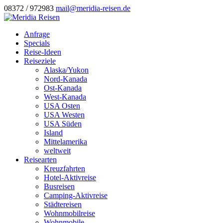
08372 / 972983
mail@meridia-reisen.de
Anfrage
Specials
Reise-Ideen
Reiseziele
Alaska/Yukon
Nord-Kanada
Ost-Kanada
West-Kanada
USA Osten
USA Westen
USA Süden
Island
Mittelamerika
weltweit
Reisearten
Kreuzfahrten
Hotel-Aktivreise
Busreisen
Camping-Aktivreise
Städtereisen
Wohnmobilreise
Wohnmobile