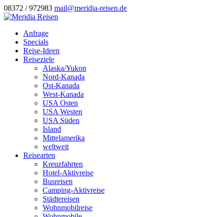
08372 / 972983
mail@meridia-reisen.de
Anfrage
Specials
Reise-Ideen
Reiseziele
Alaska/Yukon
Nord-Kanada
Ost-Kanada
West-Kanada
USA Osten
USA Westen
USA Süden
Island
Mittelamerika
weltweit
Reisearten
Kreuzfahrten
Hotel-Aktivreise
Busreisen
Camping-Aktivreise
Städtereisen
Wohnmobilreise
Wohnmobile