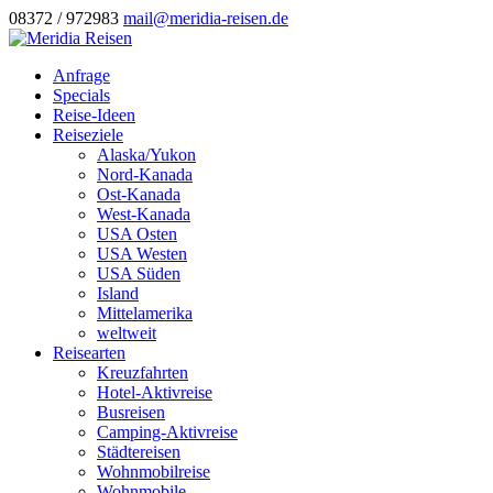
08372 / 972983
mail@meridia-reisen.de
Anfrage
Specials
Reise-Ideen
Reiseziele
Alaska/Yukon
Nord-Kanada
Ost-Kanada
West-Kanada
USA Osten
USA Westen
USA Süden
Island
Mittelamerika
weltweit
Reisearten
Kreuzfahrten
Hotel-Aktivreise
Busreisen
Camping-Aktivreise
Städtereisen
Wohnmobilreise
Wohnmobile