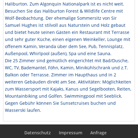
Haliburton. Zum Algonquin Nationalpark ist es nicht weit.
Besuchen Sie das Haliburton Forest & Wildlife Centre mit
Wolf-Beobachtung. Der ehemalige Sommersitz von Sir
Samuel Hughes ist stilvoll aus Naturstein und Holz gebaut
und bietet heute seinen Gästen ein Restaurant mit Terrasse
und sehr guter Küche, einen eigenen Weinkeller, Lounge mit
offenem Kamin, Veranda über dem See, Pub, Tennisplatz,
Außenpool, Whirlpool (außen), Spa und eine Sauna.
Die 25 Zimmer sind gemütlich eingerichtet mit Bad/Dusche,
WC, TV, Bademantel, Föhn, Kamin, Minikühlschrank und z.T.
Balkon oder Terrasse. Zimmer im Haupthaus und in 2
weiteren Gebäuden direkt am See. Aktivitäten: Möglichkeiten
zum Wassersport mit Kajaks, Kanus und Segelbooten, Reiten,
Mountainbiking und Golfen. Swimmingpool mit Seeblick.
Gegen Gebühr können Sie Sunsetcruises buchen und
Wasserski laufen.
Datenschutz
Impressum
Anfrage