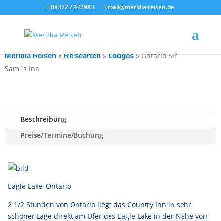
08372 / 972983
mail@meridia-reisen.de
»
»
»
Ontario Sir
Meridia Reisen
Reisearten
Lodges
Sam´s Inn
Beschreibung
Preise/Termine/Buchung
Eagle Lake, Ontario
2 1/2 Stunden von Ontario liegt das Country Inn in sehr
schöner Lage direkt am Ufer des Eagle Lake in der Nähe von