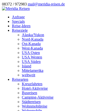
08372 / 972983
mail@meridia-reisen.de
Anfrage
Specials
Reise-Ideen
Reiseziele
Alaska/Yukon
Nord-Kanada
Ost-Kanada
West-Kanada
USA Osten
USA Westen
USA Süden
Island
Mittelamerika
weltweit
Reisearten
Kreuzfahrten
Hotel-Aktivreise
Busreisen
Camping-Aktivreise
Städtereisen
Wohnmobilreise
Wohnmobile