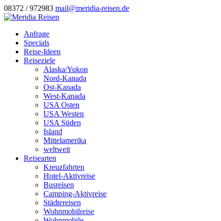
08372 / 972983
mail@meridia-reisen.de
Anfrage
Specials
Reise-Ideen
Reiseziele
Alaska/Yukon
Nord-Kanada
Ost-Kanada
West-Kanada
USA Osten
USA Westen
USA Süden
Island
Mittelamerika
weltweit
Reisearten
Kreuzfahrten
Hotel-Aktivreise
Busreisen
Camping-Aktivreise
Städtereisen
Wohnmobilreise
Wohnmobile