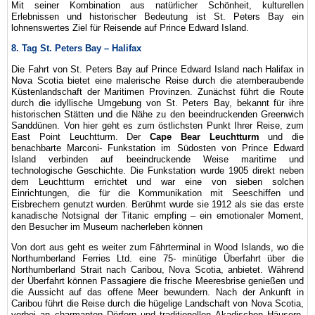
Mit seiner Kombination aus natürlicher Schönheit, kulturellen
Erlebnissen und historischer Bedeutung ist St. Peters Bay ein
lohnenswertes Ziel für Reisende auf Prince Edward Island.
8. Tag St. Peters Bay – Halifax
Die Fahrt von St. Peters Bay auf Prince Edward Island nach Halifax in
Nova Scotia bietet eine malerische Reise durch die atemberaubende
Küstenlandschaft der Maritimen Provinzen. Zunächst führt die Route
durch die idyllische Umgebung von St. Peters Bay, bekannt für ihre
historischen Stätten und die Nähe zu den beeindruckenden Greenwich
Sanddünen. Von hier geht es zum östlichsten Punkt Ihrer Reise, zum
East Point Leuchtturm. Der
Cape Bear Leuchtturm
und die
benachbarte Marconi- Funkstation im Südosten von Prince Edward
Island verbinden auf beeindruckende Weise maritime und
technologische Geschichte. Die Funkstation wurde 1905 direkt neben
dem Leuchtturm errichtet und war eine von sieben solchen
Einrichtungen, die für die Kommunikation mit Seeschiffen und
Eisbrechern genutzt wurden. Berühmt wurde sie 1912 als sie das erste
kanadische Notsignal der Titanic empfing – ein emotionaler Moment,
den Besucher im Museum nacherleben können
Von dort aus geht es weiter zum Fährterminal in Wood Islands, wo die
Northumberland Ferries Ltd. eine 75- minütige Überfahrt über die
Northumberland Strait nach Caribou, Nova Scotia, anbietet. Während
der Überfahrt können Passagiere die frische Meeresbrise genießen und
die Aussicht auf das offene Meer bewundern. Nach der Ankunft in
Caribou führt die Reise durch die hügelige Landschaft von Nova Scotia,
vorbei an charmanten Dörfern und traditionellen Akadischen Häusern.