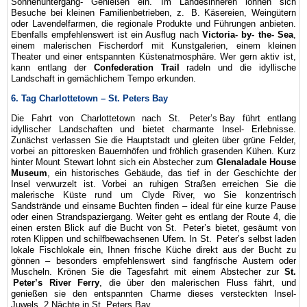
Sonnenuntergang- Genießen ein. Im Landesinneren lohnen sich
Besuche bei kleinen Familienbetrieben, z. B. Käsereien, Weingütern
oder Lavendelfarmen, die regionale Produkte und Führungen anbieten.
Ebenfalls empfehlenswert ist ein Ausflug nach
Victoria- by- the- Sea
,
einem malerischen Fischerdorf mit Kunstgalerien, einem kleinen
Theater und einer entspannten Küstenatmosphäre. Wer gern aktiv ist,
kann entlang der
Confederation Trail
radeln und die idyllische
Landschaft in gemächlichem Tempo erkunden.
6. Tag Charlottetown – St. Peters Bay
Die Fahrt von Charlottetown nach St. Peter’s Bay führt entlang
idyllischer Landschaften und bietet charmante Insel- Erlebnisse.
Zunächst verlassen Sie die Hauptstadt und gleiten über grüne Felder,
vorbei an pittoresken Bauernhöfen und fröhlich grasenden Kühen. Kurz
hinter Mount Stewart lohnt sich ein Abstecher zum
Glenaladale House
Museum
, ein historisches Gebäude, das tief in der Geschichte der
Insel verwurzelt ist. Vorbei an ruhigen Straßen erreichen Sie die
malerische Küste rund um Clyde River, wo Sie konzentrisch
Sandstrände und einsame Buchten finden – ideal für eine kurze Pause
oder einen Strandspaziergang. Weiter geht es entlang der Route 4, die
einen ersten Blick auf die Bucht von St. Peter’s bietet, gesäumt von
roten Klippen und schilfbewachsenen Ufern. In St. Peter’s selbst laden
lokale Fischlokale ein, Ihnen frische Küche direkt aus der Bucht zu
gönnen – besonders empfehlenswert sind fangfrische Austern oder
Muscheln. Krönen Sie die Tagesfahrt mit einem Abstecher zur
St.
Peter’s River Ferry
, die über den malerischen Fluss fährt, und
genießen sie den entspannten Charme dieses versteckten Insel-
Juwels. 2 Nächte in St. Peters Bay