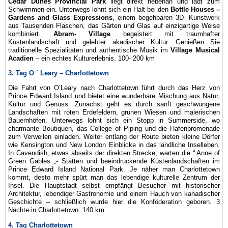
Cedar Dunes Provincial Park
liegt direkt nebenan und lädt zum
Schwimmen ein. Unterwegs lohnt sich ein Halt bei den
Bottle Houses –
Gardens and Glass Expressions
, einem begehbaren 3D- Kunstwerk
aus Tausenden Flaschen, das Gärten und Glas auf einzigartige Weise
kombiniert.
Abram- Village
begeistert mit traumhafter
Küstenlandschaft und gelebter akadischer Kultur. Genießen Sie
traditionelle Spezialitäten und authentische Musik im
Village Musical
Acadien
– ein echtes Kulturerlebnis. 100- 200 km
3. Tag O ` Leary – Charlottetown
Die Fahrt von O’Leary nach Charlottetown führt durch das Herz von
Prince Edward Island und bietet eine wunderbare Mischung aus Natur,
Kultur und Genuss. Zunächst geht es durch sanft geschwungene
Landschaften mit roten Erdefeldern, grünen Wiesen und malerischen
Bauernhöfen. Unterwegs lohnt sich ein Stopp in Summerside, wo
charmante Boutiquen, das College of Piping und die Hafenpromenade
zum Verweilen einladen. Weiter entlang der Route bieten kleine Dörfer
wie Kensington und New London Einblicke in das ländliche Inselleben.
In Cavendish, etwas abseits der direkten Strecke, warten die “ Anne of
Green Gables „- Stätten und beeindruckende Küstenlandschaften im
Prince Edward Island National Park. Je näher man Charlottetown
kommt, desto mehr spürt man das lebendige kulturelle Zentrum der
Insel. Die Hauptstadt selbst empfängt Besucher mit historischer
Architektur, lebendiger Gastronomie und einem Hauch von kanadischer
Geschichte – schließlich wurde hier die Konföderation geboren. 3
Nächte in Charlottetown. 140 km
4. Tag Charlottetown