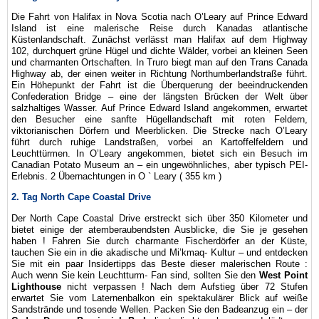
Die Fahrt von Halifax in Nova Scotia nach O’Leary auf Prince Edward
Island ist eine malerische Reise durch Kanadas atlantische
Küstenlandschaft. Zunächst verlässt man Halifax auf dem Highway
102, durchquert grüne Hügel und dichte Wälder, vorbei an kleinen Seen
und charmanten Ortschaften. In Truro biegt man auf den Trans Canada
Highway ab, der einen weiter in Richtung Northumberlandstraße führt.
Ein Höhepunkt der Fahrt ist die Überquerung der beeindruckenden
Confederation Bridge – eine der längsten Brücken der Welt über
salzhaltiges Wasser. Auf Prince Edward Island angekommen, erwartet
den Besucher eine sanfte Hügellandschaft mit roten Feldern,
viktorianischen Dörfern und Meerblicken. Die Strecke nach O’Leary
führt durch ruhige Landstraßen, vorbei an Kartoffelfeldern und
Leuchttürmen. In O’Leary angekommen, bietet sich ein Besuch im
Canadian Potato Museum an – ein ungewöhnliches, aber typisch PEI-
Erlebnis. 2 Übernachtungen in O ` Leary ( 355 km )
2. Tag North Cape Coastal Drive
Der North Cape Coastal Drive erstreckt sich über 350 Kilometer und
bietet einige der atemberaubendsten Ausblicke, die Sie je gesehen
haben ! Fahren Sie durch charmante Fischerdörfer an der Küste,
tauchen Sie ein in die akadische und Mi’kmaq- Kultur – und entdecken
Sie mit ein paar Insidertipps das Beste dieser malerischen Route :
Auch wenn Sie kein Leuchtturm- Fan sind, sollten Sie den
West Point
Lighthouse
nicht verpassen ! Nach dem Aufstieg über 72 Stufen
erwartet Sie vom Laternenbalkon ein spektakulärer Blick auf weiße
Sandstrände und tosende Wellen. Packen Sie den Badeanzug ein – der