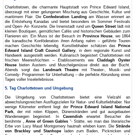
Charlottetown, die charmante Hauptstadt von Prince Edward Island,
überzeugt mit einer gelungenen Mischung aus Geschichte, Kultur und
maritimem Flair. Die
Confederation Landing
am Wasser erinnert an
die Entstehung Kanadas und bietet besonders im Sommer Festivals
und Open- Air- Konzerte. Die Innenstadt rund um
Queen Street
lädt mit
kleinen Boutiquen, gemütlichen Cafés und historischen Gebäuden zum
Flanieren ein. Ein Muss ist der Besuch im
Province House
, wo 1864
die kanadische Konföderation ihren Anfang nahm – geführte Touren
machen Geschichte lebendig. Kunstliebhaber schätzen das
Prince
Edward Island Craft Council Gallery
, in dem regionale Kunst und
Handwerk ausgestellt werden. Kulinarisch begeistert Charlottetown mit
frischen Meeresfrüchten – Etablissements wie
Claddagh Oyster
House
bieten Austern- und Muschelgenüsse direkt aus der Bucht.
Abends sorgt das
Landmark Theatre
mit Theater-, Musik- und
Comedy- Programmen für Unterhaltung – die perfekte Abrundung eines
Tages voller Inselerlebnisse.
5. Tag Charlottetown und Umgebung
Die Umgebung von Charlottetown bietet eine Vielzahl an
abwechslungsreichen Ausflugszielen für Natur- und Kulturliebhaber. Nur
wenige Kilometer entfernt liegt der
Prince Edward Island National
Park
, der mit roten Klippen, Dünenstränden und gut ausgebauten
Wanderwegen begeistert. In
Cavendish
erwartet Besucher die
berühmte „
Anne of Green Gables
“- Stätte, wo man das literarische
Erbe von Lucy Maud Montgomery hautnah erleben kann. Die
Strände
von Brackley und Stanhope
laden zum Baden, Picknicken und