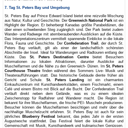
7. Tag St. Peters Bay und Umgebung
St. Peters Bay auf Prince Edward Island bietet eine reizvolle Mischung
aus Natur, Kultur und Geschichte. Der
Greenwich National Park
ist ein
Highlight der Region. Er beherbergt Kanadas größte Parabeldünen, die
über einen schwebenden Steg zugänglich sind. Der Park bietet zudem
Wander- und Radwege mit atemberaubenden Ausblicken auf die Küste.
Das Interpretationszentrum vermittelt spannende Einblicke in die lokale
Flora, Fauna und Geschichte. Der
Confederation Trail
, der durch St.
Peters Bay verläuft, gilt als einer der landschaftlich schönsten
Abschnitte der Insel. Ideal für Wanderungen und Radtouren entlang der
Küste. Das
St. Peters Destination Centre
bietet Besuchern
Informationen zu lokalen Attraktionen, darunter Ausblicke auf
Muschelfarmen und die Nähe zu den Greenwich- Dünen. Im
St. Peters
Courthouse Theatre
finden während des Sommers Live- Musik und
Theateraufführungen statt. Das historische Gebäude diente früher als
Gericht und Schule.
St. Peters Landing
ist ein charmantes
Einkaufszentrum mit Kunsthandwerksläden, einem Fischmarkt, einem
Café und einem Bistro mit Blick auf die Bucht. Der Confederation Trail
verläuft direkt neben dem Gelände, was es zu einem idealen
Zwischenstopp für Radfahrer und Wanderer macht. Die Region ist
bekannt für ihre Muschelfarmen, die frische PEI- Muscheln produzieren.
Besucher können die Muschelfarmen besichtigen und mehr über die
nachhaltige Muschelzucht erfahren. St. Peters Bay ist auch für sein
jährliches
Blueberry Festival
bekannt, das jedes Jahr in der ersten
Augustwoche stattfindet. Das Festival feiert die lokale Kultur und
Gemeinschaft mit Musik, Kunsthandwerk und kulinarischen Genüssen.