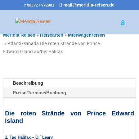
08372 / 972983
mail@meridia-reisen.de
»
»
Meridia Reisen
Reisearten
Mietwagenreisen
»
Atlantikkanada Die roten Strände von Prince
Edward Island ab/bis Halifax
Beschreibung
Preise/Termine/Buchung
Die roten Strände von Prince Edward
Island
1. Tag Halifax – O ` Leary