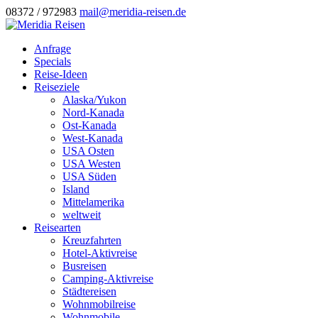
08372 / 972983
mail@meridia-reisen.de
Anfrage
Specials
Reise-Ideen
Reiseziele
Alaska/Yukon
Nord-Kanada
Ost-Kanada
West-Kanada
USA Osten
USA Westen
USA Süden
Island
Mittelamerika
weltweit
Reisearten
Kreuzfahrten
Hotel-Aktivreise
Busreisen
Camping-Aktivreise
Städtereisen
Wohnmobilreise
Wohnmobile