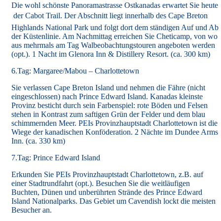
Die wohl schönste Panoramastrasse Ostkanadas erwartet Sie heute
 der Cabot Trail. Der Abschnitt liegt innerhalb des Cape Breton
Highlands National Park und folgt dort dem ständigen Auf und Ab
der Küstenlinie. Am Nachmittag erreichen Sie Cheticamp, von wo
aus mehrmals am Tag Walbeobachtungstouren angeboten werden
(opt.). 1 Nacht im Glenora Inn & Distillery Resort. (ca. 300 km)
6.Tag: Margaree/Mabou – Charlottetown
Sie verlassen Cape Breton Island und nehmen die Fähre (nicht
eingeschlossen) nach Prince Edward Island. Kanadas kleinste
Provinz besticht durch sein Farbenspiel: rote Böden und Felsen
stehen in Kontrast zum saftigen Grün der Felder und dem blau
schimmernden Meer. PEIs Provinzhauptstadt Charlottetown ist die
Wiege der kanadischen Konföderation. 2 Nächte im Dundee Arms
Inn. (ca. 330 km)
7.Tag: Prince Edward Island
Erkunden Sie PEIs Provinzhauptstadt Charlottetown, z.B. auf
einer Stadtrundfahrt (opt.). Besuchen Sie die weitläufigen
Buchten, Dünen und unberührten Strände des Prince Edward
Island Nationalparks. Das Gebiet um Cavendish lockt die meisten
Besucher an.