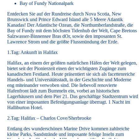
Bay of Fundy Nationalpark
Entdecken Sie auf der Rundreise durch Nova Scotia, New
Brunswick und Prince Edward Island alle 5 Meere Atlantik
Kanadas! Der Atlantische Ozean, die Northumberlandstraße, die
Bay of Fundy mit dem höchsten Tidenhub der Welt, Cape Bretons
Salzwasser-Binnensee Bras dOr, sowie den imposanten St.
Lawrence Strom und die größte Flussmündung der Erde.
1.Tag: Ankunft in Halifax
Halifax, an einem der größten natürlichen Häfen der Welt gelegen,
bietet seit der Pionierzeit einen der wichtigsten Zugänge zum
kanadischen Festland. Heute präsentiert sie sich als facettenreiche
Handels- und Universitätsstadt, in der Geschichte und Moderne
eng miteinander verwoben sind. Die liebevoll renovierte
Hafenfront lädt zum Bummeln ein, vorbei an historischen
Lagerhäusern und dem Pier 21. Das geschäftige Stadtzentrum wird
von einer imposanten Befestigungsanlage überragt. 1 Nacht im
Halliburton Hotel.
2.Tag: Halifax – Charlos Cove/Sherbrooke
Entlang des wunderschönen Marine Drive kommen zahlreiche
kleine Parks, Sandstrände und imposante felsige Inseln zum