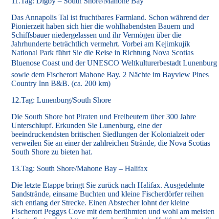
11.Tag: Digby – South Shore/Mahone Bay
Das Annapolis Tal ist fruchtbares Farmland. Schon während der
Pionierzeit haben sich hier die wohlhabendsten Bauern und
Schiffsbauer niedergelassen und ihr Vermögen über die
Jahrhunderte beträchtlich vermehrt. Vorbei am Kejimkujik
National Park führt Sie die Reise in Richtung Nova Scotias
Bluenose Coast und der UNESCO Weltkulturerbestadt Lunenburg
sowie dem Fischerort Mahone Bay. 2 Nächte im Bayview Pines
Country Inn B&B. (ca. 200 km)
12.Tag: Lunenburg/South Shore
Die South Shore bot Piraten und Freibeutern über 300 Jahre
Unterschlupf. Erkunden Sie Lunenburg, eine der
beeindruckendsten britischen Siedlungen der Kolonialzeit oder
verweilen Sie an einer der zahlreichen Strände, die Nova Scotias
South Shore zu bieten hat.
13.Tag: South Shore/Mahone Bay – Halifax
Die letzte Etappe bringt Sie zurück nach Halifax. Ausgedehnte
Sandstrände, einsame Buchten und kleine Fischerdörfer reihen
sich entlang der Strecke. Einen Abstecher lohnt der kleine
Fischerort Peggys Cove mit dem berühmten und wohl am meisten