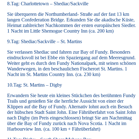
8.Tag: Charlottetown – Shediac/Sackville
Sie überqueren die Northumberland- Straße auf der fast 13 km
langen Confederation Bridge. Erkunden Sie die akadische Küste,
Heimat zahlreicher Nachkommen der ersten europäischen Siedler.
1 Nacht im Little Shemogue Country Inn (ca. 200 km)
9.Tag: Shediac/Sackville – St. Martins
Sie verlassen Shediac und fahren zur Bay of Fundy. Besonders
eindrucksvoll ist bei Ebbe ein Spaziergang auf dem Meeresgrund.
Weiter geht es durch den Fundy Nationalpark, mit seinen schönen
Wanderwegen, in den beschaulichen Fischerort St. Martins. 1
Nacht im St. Martins Country Inn. (ca. 230 km)
10.Tag: St. Martins – Digby
Erwandern Sie heute ein kleines Stückchen des berühmten Fundy
Trails und genießen Sie die herrliche Aussicht von einer der
Klippen auf die Bay of Fundy. Alternativ lohnt auch ein Besuch
der hübschen Stadt Saint John. Eine Fährüberfahrt von Saint John
nach Digby (im Preis eingeschlossen) bringt Sie am Nachmittag
über die Bay of Fundy zurück nach Nova Scotia. 1 Nacht im
Harbourview Inn. (ca. 100 km + Fährüberfahrt)