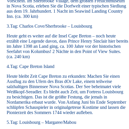
Vorschein. Im Sherbrooke Village, dem größten Freilichtmuseum
in Nova Scotia, erleben Sie die Dorfwelt einer typischen Siedlung
aus dem 19. Jahrhundert. 1 Nacht im Seawind Landing Country
Inn. (ca. 300 km)
3.Tag: Charlos Cove/Sherbrooke – Louisbourg
Heute geht es weiter auf die Insel Cape Breton – noch heute
erzählt eine Legende davon, dass Prince Henry Sinclair hier bereits
im Jahre 1398 an Land ging, ca. 100 Jahre vor der historischen
Seefahrt von Kolumbus! 2 Nächte in den Point of View Suites.
(ca. 240 km)
4.Tag: Cape Breton Island
Heute bleibt Zeit Cape Breton zu erkunden: Machen Sie einen
Ausflug zu den Ufern des Bras dOr Lake, einem teilweise
salzhaltigen Binnensee Nova Scotias. Der See beheimatet viele
Weißkopf-Seeadler. Es bleibt auch Zeit, um Fortress Louisbourg
zu besichtigen. Das ist die größte Festung, die jemals in
Nordamerika erbaut wurde. Von Anfang Juni bis Ende September
schlüpfen Schauspieler in originalgetreue Kostüme und lassen die
Pionierzeit des Sommers 1744 wieder aufleben.
5.Tag: Louisbourg – Margaree/Mabou