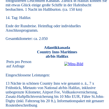
fotografierten Leuchtturm Kanadas. Zurück in Halifax können Sie
mit etwas Glück einige große Schiffe in der Hafenbucht
beobachten. 1 Nacht im Halliburton. (ca. 150 km)
14. Tag: Halifax
Ende der Rundreise. Heimflug oder individuelles
Anschlussprogramm.
Gesamtkilometer: ca. 2.050
Atlantikkanada
Country Inns Maritimes
ab/bis Halifax
Preis pro Person
auf Anfrage
Eingeschlossene Leistungen:
13 Nächte in schönen Country Inns wie genannt o. ä., 7 x
Frühstück, Mietauto von National ab/bis Halifax, inklusive
unbegrenzte Kilometer, Airport Fee, Vollkaskoversicherung,
Zusatz-Haftpflichtversicherung bis 10 Mio EUR, Fähre St.John-
Digby (inkl. Fahrzeug bis 20 ft.), Informationspaket mit genauer
Routenbeschreibung