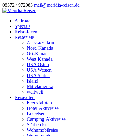
08372 / 972983
mail@meridia-reisen.de
Anfrage
Specials
Reise-Ideen
Reiseziele
Alaska/Yukon
Nord-Kanada
Ost-Kanada
West-Kanada
USA Osten
USA Westen
USA Süden
Island
Mittelamerika
weltweit
Reisearten
Kreuzfahrten
Hotel-Aktivreise
Busreisen
Camping-Aktivreise
Städtereisen
Wohnmobilreise
Wohnmobile