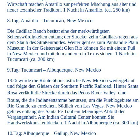
Wirtschaft machen Amarillo zur perfekten Mischung aus alter und
neuer texanischer Tradition. 1 Nacht in Amarillo. (ca. 250 km)
8.Tag: Amarillo – Tucumcari, New Mexico
Die Cadillac Ranch besitzt eine der merkwürdigsten
Sehenswürdigkeiten entlang der Strecke: zehn Cadillacs ragen aus
dem Staub des Straßenrandes. Weiter geht es zum Panhandle Plain
Museum. In der Geisterstadt Glen Rio können Sie mit einem Fuß
in New Mexico und mit dem anderen in Texas stehen. 1 Nacht in
Tucumcari (ca. 200 km)
9.Tag: Tucumcari – Albuquerque, New Mexico
1926 wurde die Route 66 ins östliche New Mexico weitergebaut
und folgte den Gleisen der Southern Pacific Railroad. Hinter Santa
Rosa verläuft die Strecke durch das Pecos River Valley  eine
Route, die die Indianerstämme benutzen, um die Pueblogebiete am
Rio Grande zu erreichen. Südlich von Las Vegas, New Mexico
geht es entlang des Santa Fe Trail ein lebendiges Abbild der
Vergangenheit. Am Indian Cultural Center können Sie
Handwerkskunst entdecken. 1 Nacht in Albuquerque (ca. 300 km)
10.Tag: Albuquerque – Gallup, New Mexico