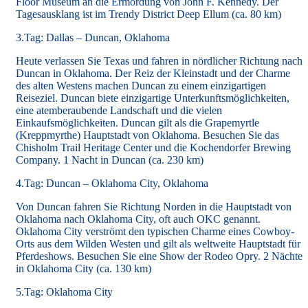
Floor Museum an die Ermordung von John F. Kennedy. Der
Tagesausklang ist im Trendy District Deep Ellum (ca. 80 km)
3.Tag: Dallas – Duncan, Oklahoma
Heute verlassen Sie Texas und fahren in nördlicher Richtung nach
Duncan in Oklahoma. Der Reiz der Kleinstadt und der Charme
des alten Westens machen Duncan zu einem einzigartigen
Reiseziel. Duncan biete einzigartige Unterkunftsmöglichkeiten,
eine atemberaubende Landschaft und die vielen
Einkaufsmöglichkeiten. Duncan gilt als die Grapemyrtle
(Kreppmyrthe) Hauptstadt von Oklahoma. Besuchen Sie das
Chisholm Trail Heritage Center und die Kochendorfer Brewing
Company. 1 Nacht in Duncan (ca. 230 km)
4.Tag: Duncan – Oklahoma City, Oklahoma
Von Duncan fahren Sie Richtung Norden in die Hauptstadt von
Oklahoma nach Oklahoma City, oft auch OKC genannt.
Oklahoma City verströmt den typischen Charme eines Cowboy-
Orts aus dem Wilden Westen und gilt als weltweite Hauptstadt für
Pferdeshows. Besuchen Sie eine Show der Rodeo Opry. 2 Nächte
in Oklahoma City (ca. 130 km)
5.Tag: Oklahoma City