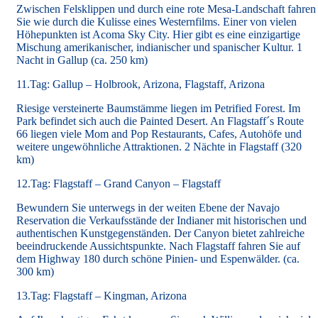
Zwischen Felsklippen und durch eine rote Mesa-Landschaft fahren
Sie wie durch die Kulisse eines Westernfilms. Einer von vielen
Höhepunkten ist Acoma Sky City. Hier gibt es eine einzigartige
Mischung amerikanischer, indianischer und spanischer Kultur. 1
Nacht in Gallup (ca. 250 km)
11.Tag: Gallup – Holbrook, Arizona, Flagstaff, Arizona
Riesige versteinerte Baumstämme liegen im Petrified Forest. Im
Park befindet sich auch die Painted Desert. An Flagstaff´s Route
66 liegen viele Mom and Pop Restaurants, Cafes, Autohöfe und
weitere ungewöhnliche Attraktionen. 2 Nächte in Flagstaff (320
km)
12.Tag: Flagstaff – Grand Canyon – Flagstaff
Bewundern Sie unterwegs in der weiten Ebene der Navajo
Reservation die Verkaufsstände der Indianer mit historischen und
authentischen Kunstgegenständen. Der Canyon bietet zahlreiche
beeindruckende Aussichtspunkte. Nach Flagstaff fahren Sie auf
dem Highway 180 durch schöne Pinien- und Espenwälder. (ca.
300 km)
13.Tag: Flagstaff – Kingman, Arizona