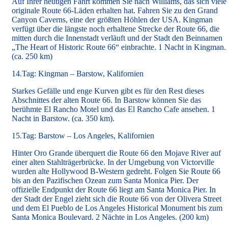
Auf Ihrer heutigen Fahrt kommen Sie nach Williams, das sich viele
originale Route 66-Läden erhalten hat. Fahren Sie zu den Grand
Canyon Caverns, eine der größten Höhlen der USA. Kingman
verfügt über die längste noch erhaltene Strecke der Route 66, die
mitten durch die Innenstadt verläuft und der Stadt den Beinnamen
„The Heart of Historic Route 66“ einbrachte. 1 Nacht in Kingman.
(ca. 250 km)
14.Tag: Kingman – Barstow, Kalifornien
Starkes Gefälle und enge Kurven gibt es für den Rest dieses
Abschnittes der alten Route 66. In Barstow können Sie das
berühmte El Rancho Motel und das El Rancho Cafe ansehen. 1
Nacht in Barstow. (ca. 350 km).
15.Tag: Barstow – Los Angeles, Kalifornien
Hinter Oro Grande überquert die Route 66 den Mojave River auf
einer alten Stahlträgerbrücke. In der Umgebung von Victorville
wurden alte Hollywood B-Western gedreht. Folgen Sie Route 66
bis an den Pazifischen Ozean zum Santa Monica Pier. Der
offizielle Endpunkt der Route 66 liegt am Santa Monica Pier. In
der Stadt der Engel zieht sich die Route 66 von der Olivera Street
und dem El Pueblo de Los Angeles Historical Monument bis zum
Santa Monica Boulevard. 2 Nächte in Los Angeles. (200 km)