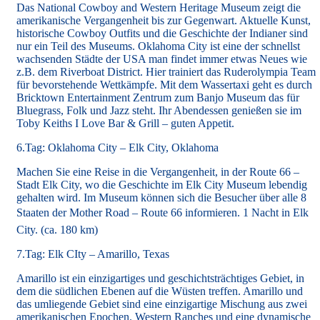
Das National Cowboy and Western Heritage Museum zeigt die
amerikanische Vergangenheit bis zur Gegenwart. Aktuelle Kunst,
historische Cowboy Outfits und die Geschichte der Indianer sind
nur ein Teil des Museums. Oklahoma City ist eine der schnellst
wachsenden Städte der USA man findet immer etwas Neues wie
z.B. dem Riverboat District. Hier trainiert das Ruderolympia Team
für bevorstehende Wettkämpfe. Mit dem Wassertaxi geht es durch
Bricktown Entertainment Zentrum zum Banjo Museum das für
Bluegrass, Folk und Jazz steht. Ihr Abendessen genießen sie im
Toby Keiths I Love Bar & Grill – guten Appetit.
6.Tag: Oklahoma City – Elk City, Oklahoma
Machen Sie eine Reise in die Vergangenheit, in der Route 66 –
Stadt Elk City, wo die Geschichte im Elk City Museum lebendig
gehalten wird. Im Museum können sich die Besucher über alle 8
Staaten der Mother Road – Route 66 informieren. 1 Nacht in Elk
City. (ca. 180 km)
7.Tag: Elk CIty – Amarillo, Texas
Amarillo ist ein einzigartiges und geschichtsträchtiges Gebiet, in
dem die südlichen Ebenen auf die Wüsten treffen. Amarillo und
das umliegende Gebiet sind eine einzigartige Mischung aus zwei
amerikanischen Epochen. Western Ranches und eine dynamische