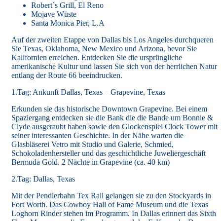
Robert´s Grill, El Reno
Mojave Wüste
Santa Monica Pier, L.A
Auf der zweiten Etappe von Dallas bis Los Angeles durchqueren
Sie Texas, Oklahoma, New Mexico und Arizona, bevor Sie
Kalifornien erreichen. Entdecken Sie die ursprüngliche
amerikanische Kultur und lassen Sie sich von der herrlichen Natur
entlang der Route 66 beeindrucken.
1.Tag: Ankunft Dallas, Texas – Grapevine, Texas
Erkunden sie das historische Downtown Grapevine. Bei einem
Spaziergang entdecken sie die Bank die die Bande um Bonnie &
Clyde ausgeraubt haben sowie den Glockenspiel Clock Tower mit
seiner interessanten Geschichte. In der Nähe warten die
Glasbläserei Vetro mit Studio und Galerie, Schmied,
Schokoladenhersteller und das geschichtliche Juweliergeschäft
Bermuda Gold. 2 Nächte in Grapevine (ca. 40 km)
2.Tag: Dallas, Texas
Mit der Pendlerbahn Tex Rail gelangen sie zu den Stockyards in
Fort Worth. Das Cowboy Hall of Fame Museum und die Texas
Loghorn Rinder stehen im Programm. In Dallas erinnert das Sixth