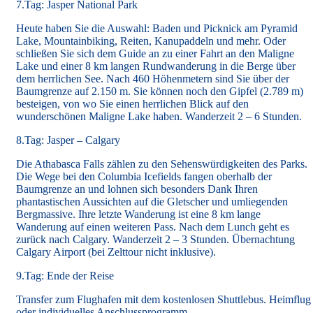
7.Tag: Jasper National Park
Heute haben Sie die Auswahl: Baden und Picknick am Pyramid
Lake, Mountainbiking, Reiten, Kanupaddeln und mehr. Oder
schließen Sie sich dem Guide an zu einer Fahrt an den Maligne
Lake und einer 8 km langen Rundwanderung in die Berge über
dem herrlichen See. Nach 460 Höhenmetern sind Sie über der
Baumgrenze auf 2.150 m. Sie können noch den Gipfel (2.789 m)
besteigen, von wo Sie einen herrlichen Blick auf den
wunderschönen Maligne Lake haben. Wanderzeit 2 – 6 Stunden.
8.Tag: Jasper – Calgary
Die Athabasca Falls zählen zu den Sehenswürdigkeiten des Parks.
Die Wege bei den Columbia Icefields fangen oberhalb der
Baumgrenze an und lohnen sich besonders Dank Ihren
phantastischen Aussichten auf die Gletscher und umliegenden
Bergmassive. Ihre letzte Wanderung ist eine 8 km lange
Wanderung auf einen weiteren Pass. Nach dem Lunch geht es
zurück nach Calgary. Wanderzeit 2 – 3 Stunden. Übernachtung
Calgary Airport (bei Zelttour nicht inklusive).
9.Tag: Ende der Reise
Transfer zum Flughafen mit dem kostenlosen Shuttlebus. Heimflug
oder individuelles Anschlussprogramm..