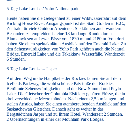
5.Tag: Lake Louise / Yoho Nationalpark
Heute haben Sie die Gelegenheit zu einer Wildwasserfahrt auf dem
Kicking Horse River. Ausgangspunkt ist die Stadt Golden in B.C.,
Zentrale für viele Outdoor Abenteuer. Sie können auch wandern.
Besonders zu empfehlen ist eine 18 km lange Runde durch
Blumenwiesen auf zwei Pässe von 1830 m und 2180 m. Von dort
haben Sie einen spektakulären Ausblick auf den Emerald Lake. Zu
den Sehenswürdigkeiten von Yoho Park gehören auch die Natural
Bridge, Emerald Lake und die Takakkaw Wasserfälle. Wanderzeit
6 Stunden.
6.Tag: Lake Louise – Jasper
Auf dem Weg in die Hauptkette der Rockies fahren Sie auf dem
Icefields Parkway, die wohl schönste Paßstraße der Rockies.
Berühmte Sehenswürdigkeiten sind der Bow Summit und Peyto
Lake. Die Gletscher der Columbia Eisfelder gebären Flüsse, die in
drei verschiedene Meere münden. Nach einem 2,5 km langen und
steilen Anstieg haben Sie einen atemberaubenden Ausblick auf den
Saskatchewan Gletscher. Danach geht es weiter in das
Bergstädtchen Jasper und zu Ihrem Hotel. Wanderzeit 2 Stunden.
2 Übernachtungen in einer der Mountain Park Lodges.