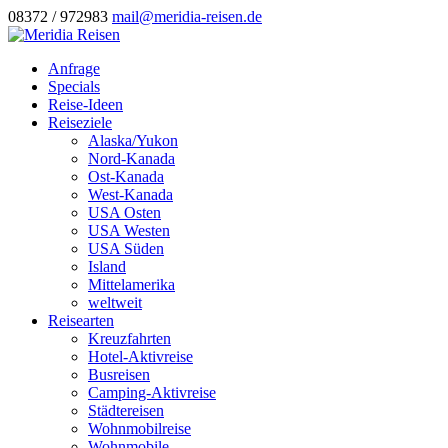
08372 / 972983
mail@meridia-reisen.de
Anfrage
Specials
Reise-Ideen
Reiseziele
Alaska/Yukon
Nord-Kanada
Ost-Kanada
West-Kanada
USA Osten
USA Westen
USA Süden
Island
Mittelamerika
weltweit
Reisearten
Kreuzfahrten
Hotel-Aktivreise
Busreisen
Camping-Aktivreise
Städtereisen
Wohnmobilreise
Wohnmobile