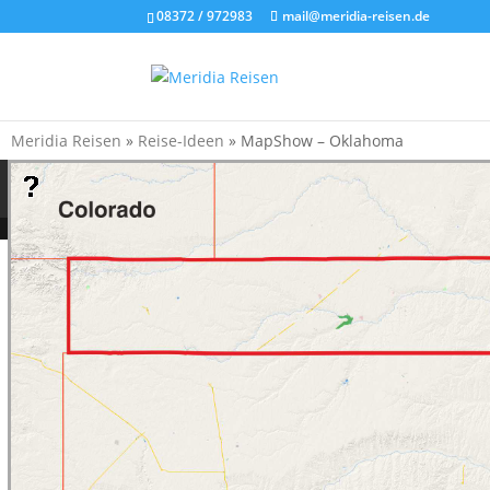
08372 / 972983
mail@meridia-reisen.de
Meridia Reisen
»
Reise-Ideen
»
MapShow – Oklahoma
Datenschutz
Impressum
Anfrage
Ge