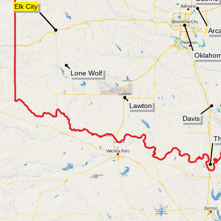
click here or on
[max]
to display fullscreen!
klick hier oder auf
[max]
für maximierte Ansicht!