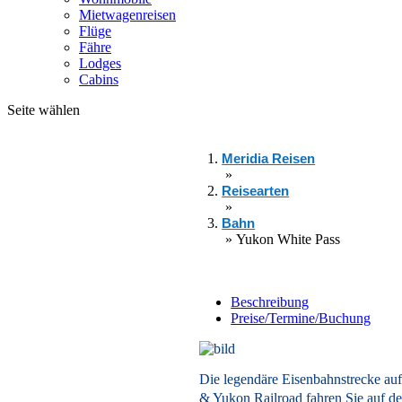
Mietwagenreisen
Flüge
Fähre
Lodges
Cabins
Seite wählen
Meridia Reisen
»
Reisearten
»
Bahn
»
Yukon White Pass
Beschreibung
Preise/Termine/Buchung
Die legendäre Eisenbahnstrecke au
& Yukon Railroad fahren Sie auf de