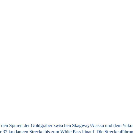
f den Spuren der Goldgräber zwischen Skagway/Alaska und dem Yukon.
r 32 km langen Strecke bis zum White Pass hinauf. Die Streckenführung 