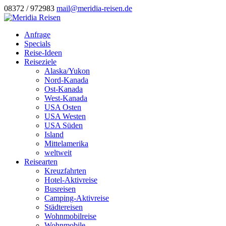
08372 / 972983
mail@meridia-reisen.de
Anfrage
Specials
Reise-Ideen
Reiseziele
Alaska/Yukon
Nord-Kanada
Ost-Kanada
West-Kanada
USA Osten
USA Westen
USA Süden
Island
Mittelamerika
weltweit
Reisearten
Kreuzfahrten
Hotel-Aktivreise
Busreisen
Camping-Aktivreise
Städtereisen
Wohnmobilreise
Wohnmobile