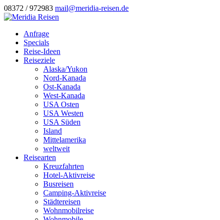
08372 / 972983
mail@meridia-reisen.de
Anfrage
Specials
Reise-Ideen
Reiseziele
Alaska/Yukon
Nord-Kanada
Ost-Kanada
West-Kanada
USA Osten
USA Westen
USA Süden
Island
Mittelamerika
weltweit
Reisearten
Kreuzfahrten
Hotel-Aktivreise
Busreisen
Camping-Aktivreise
Städtereisen
Wohnmobilreise
Wohnmobile