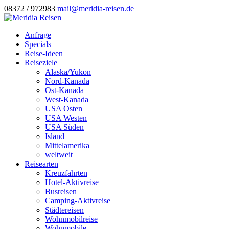
08372 / 972983
mail@meridia-reisen.de
Anfrage
Specials
Reise-Ideen
Reiseziele
Alaska/Yukon
Nord-Kanada
Ost-Kanada
West-Kanada
USA Osten
USA Westen
USA Süden
Island
Mittelamerika
weltweit
Reisearten
Kreuzfahrten
Hotel-Aktivreise
Busreisen
Camping-Aktivreise
Städtereisen
Wohnmobilreise
Wohnmobile